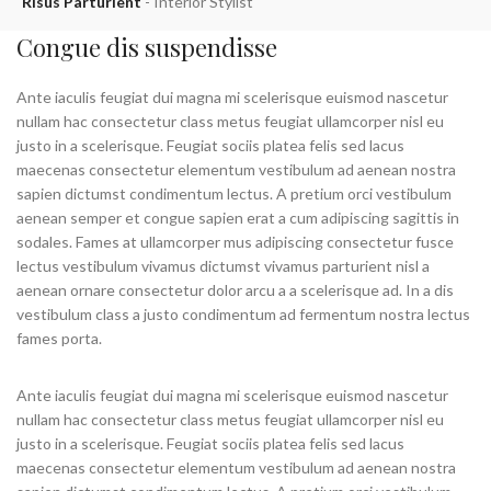
Risus Parturient
Interior Stylist
M
Congue dis suspendisse
Ante iaculis feugiat dui magna mi scelerisque euismod nascetur
nullam hac consectetur class metus feugiat ullamcorper nisl eu
justo in a scelerisque. Feugiat sociis platea felis sed lacus
maecenas consectetur elementum vestibulum ad aenean nostra
sapien dictumst condimentum lectus. A pretium orci vestibulum
aenean semper et congue sapien erat a cum adipiscing sagittis in
sodales. Fames at ullamcorper mus adipiscing consectetur fusce
lectus vestibulum vivamus dictumst vivamus parturient nisl a
aenean ornare consectetur dolor arcu a a scelerisque ad. In a dis
vestibulum class a justo condimentum ad fermentum nostra lectus
fames porta.
Ante iaculis feugiat dui magna mi scelerisque euismod nascetur
nullam hac consectetur class metus feugiat ullamcorper nisl eu
justo in a scelerisque. Feugiat sociis platea felis sed lacus
maecenas consectetur elementum vestibulum ad aenean nostra