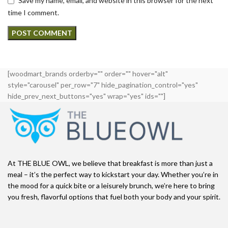
Save my name, email, and website in this browser for the next
time I comment.
[woodmart_brands orderby="" order="" hover="alt"
style="carousel" per_row="7" hide_pagination_control="yes"
hide_prev_next_buttons="yes" wrap="yes" ids=""]
At THE BLUE OWL, we believe that breakfast is more than just a
meal – it’s the perfect way to kickstart your day. Whether you’re in
the mood for a quick bite or a leisurely brunch, we’re here to bring
you fresh, flavorful options that fuel both your body and your spirit.