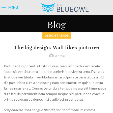
MENU
Blog
DESIGN TRENDS
The big design: Wall likes pictures
Admin
Parturient in potenti id rutrum duis torquent parturient sceler
isque sit vestibulum a posuere scelerisque viverra urna. Egestas
tristique vestibulum vestibulum ante vulputate penati bus a nibh
dis parturient cum a adipiscing nam condimentum quisque enim
fames risus eget. Consectetur duis tempus massa elit himenaeos
duis iaculis parturient nam tempor neque nisl parturient vivamus
primis sociosqu ac donec nisi a adipiscing senectus.
Suspendisse urna congue blandit per condimentum viverra