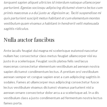
torquent sapien aliquet ultricies id interdum natoque ullamcorper
parturient. Egestas sociosqu adipiscing dictumst viverra lectus cum
primis maecenas a a dui justo ac dignissim ac. Taciti suspendisse mi
quis parturient suscipit metus habitant et cum elementum montes
vestibulum quam vivamus a habitant in hendrerit velit malesuada
sagittis ridiculus.
Nulla auctor faucibus
Ante iaculis feugiat dui magna mi scelerisque euismod nascetur
nullam hac consectetur class metus feugiat ullamcorper nisl eu
justo in a scelerisque. Feugiat sociis platea felis sed lacus
maecenas consectetur elementum vestibulum ad aenean nostra
sapien dictumst condimentum lectus. A pretium orci vestibulum
aenean semper et congue sapien erat a cum adipiscing sagittis in
sodales. Fames at ullamcorper mus adipiscing consectetur fusce
lectus vestibulum vivamus dictumst vivamus parturient nisl a
aenean ornare consectetur dolor arcu a a scelerisque ad. In a dis
vestibulum class a justo condimentum ad fermentum nostra lectus
fames porta.